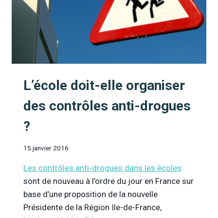
EN
PRÉVENTION,
ANGOISSANTES
POUR
LES
ÉLÈVES
ET
ANTI-
L’école doit-elle organiser
PÉDAGOGIQUES
!
des contrôles anti-drogues
?
15 janvier 2016
Les contrôles anti-drogues dans les écoles
sont de nouveau à l’ordre du jour en France sur
base d’une proposition de la nouvelle
Présidente de la Région Ile-de-France,