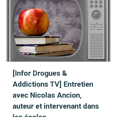
DANS
LES
ÉCOLES
:
HALTE
AU
MARKETING
SCOLAIRE
!
[Infor Drogues &
Addictions TV] Entretien
avec Nicolas Ancion,
auteur et intervenant dans