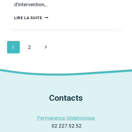
d’intervention,…
FOUILLES
LIRE LA SUITE
POLICIÈRES
« ANTI-
DROGUES »
DANS
Navigation
Page
1
2
LES
ÉCOLES
de
suivante
:
IL
page
EST
URGENT…
D’ARRÊTER
–
Contacts
COMMUNIQUÉ
DE
PRESSE
Permanence téléphonique
02 227.52.52