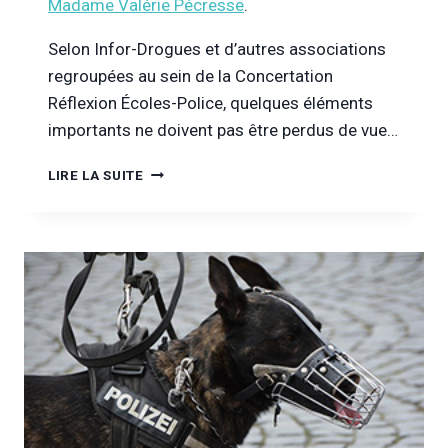
Madame Valérie Pécresse
.
Selon Infor-Drogues et d’autres associations
regroupées au sein de la Concertation
Réflexion Écoles-Police, quelques éléments
importants ne doivent pas être perdus de vue…
L’ÉCOLE
LIRE LA SUITE
DOIT-
ELLE
ORGANISER
DES
CONTRÔLES
ANTI-
DROGUES
?