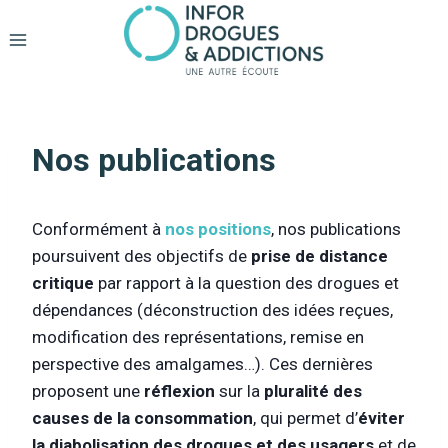
Aller
au
contenu
Nos publications
Conformément à
nos positions
, nos publications
poursuivent des objectifs de
prise de distance
critique
par rapport à la question des drogues et
dépendances (déconstruction des idées reçues,
modification des représentations, remise en
perspective des amalgames…). Ces dernières
proposent une
réflexion
sur la
pluralité des
causes de la consommation
, qui permet d’
éviter
la diabolisation des drogues et des usagers
et de