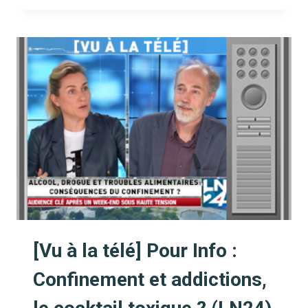
&
ADDICTIONS
TV]
ENTRETIEN
AVEC
LE
SERVICE
DROIT
DES
JEUNES
DE
BRUXELLES
[Vu à la télé] Pour Info :
Confinement et addictions,