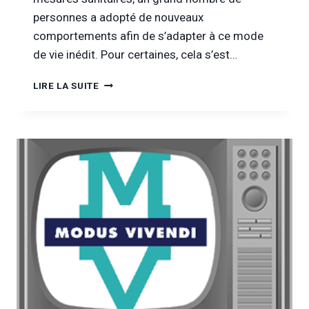
personnes a adopté de nouveaux
comportements afin de s’adapter à ce mode
de vie inédit. Pour certaines, cela s’est…
[INFOR
LIRE LA SUITE
DROGUES
&
ADDICTIONS
TV]
ENTRETIEN
AVEC
ENADEN
:
S’ADAPTER
AUX
NOUVELLES
SITUATIONS