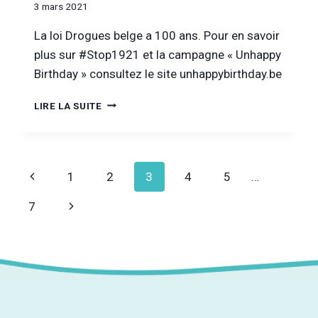
3 mars 2021
La loi Drogues belge a 100 ans. Pour en savoir
plus sur #Stop1921 et la campagne « Unhappy
Birthday » consultez le site unhappybirthday.be
100
LIRE LA SUITE
ANS
DE
LA
LOI
Navigation
Page
1
2
3
4
5
…
DROGUES,
UN
de
précédente
Page
7
TRISTE
ANNIVERSAIRE
page
suivante