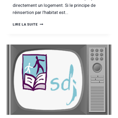
directement un logement. Si le principe de
réinsertion par l’habitat est…
[INFOR
LIRE LA SUITE
DROGUES
&
ADDICTIONS
TV]
ENTRETIEN
AVEC
LE
SMES
:
UN
LOGEMENT
POUR
TOUS,
SANS
CONDITION