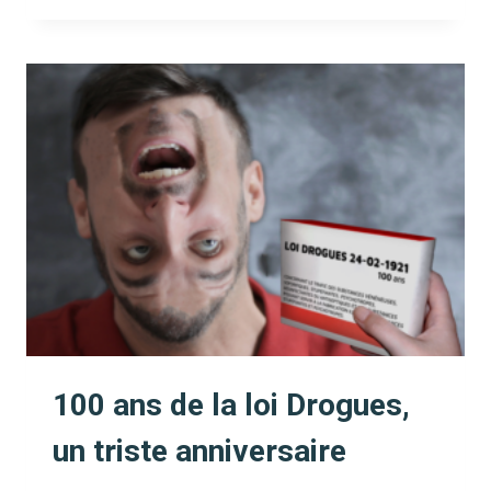
&
ADDICTIONS
TV]
ENTRETIEN
AVEC
MODUS
VIVENDI
:
QUE
DEVIENT
LA
FÊTE?
100 ans de la loi Drogues,
un triste anniversaire