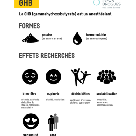
possible).
En cas de besoin :
Centre anti-poison : 070/245.245
SOS Médecins (à Bxl) : 02/513.02.02
Autres services de garde : 100